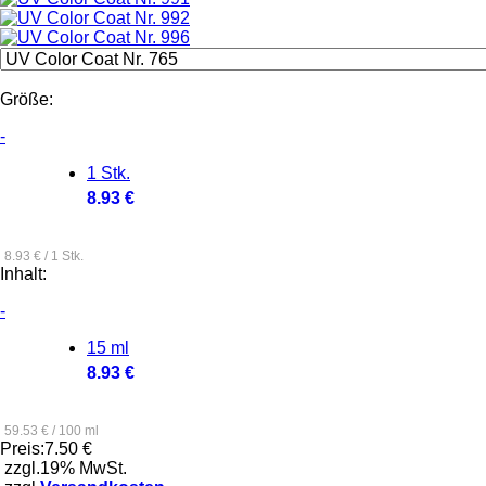
Größe:
-
1 Stk.
8.93 €
8.93 € / 1 Stk.
Inhalt:
-
15 ml
8.93 €
59.53 € / 100 ml
Preis:
7.50 €
zzgl.19% MwSt.