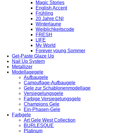
Magic Stories
English Accent
Frühling
20 Jahre CNI
Winterlaune
Weiblichkeitscode
FRESH
LIFE
My World
Forever young Sommer
Gel-Paste Glaze Up
Nail Up System
Metallizer
Modellagegele
Aufbaugele
Camouflage-Aufbaugele
Gele zur Schablonenmodellage
Versiegelungsgele
Farbige Versiegelungsgele
Champions Gele
Ein-Phasen-Gele
Farbgele
Art Gele West Collection
BURLESQUE
Platinum