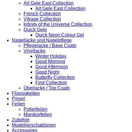
Art Gele East Collection
Art Gele East Collection
French Collection
Vitrage Collection
Infinity of the Universe Collection
Quick Gele
Quick Neon Colour Gel
Nagellacke und Nagelpflege
Pflegelacke / Base Coats
Vinyllacke
Winter Holiday
Good Morning
Good Afternoon
Good Night
Butterfly Collection
First Collection
Überlacke / Top Coats
Flüssigkeiten
Pinsel
Feilen
Polierfeilen
Manikürfeilen
Zubehör
Modellierschablonen
Accessoires