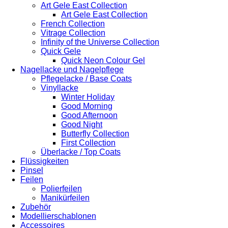
Art Gele East Collection
Art Gele East Collection
French Collection
Vitrage Collection
Infinity of the Universe Collection
Quick Gele
Quick Neon Colour Gel
Nagellacke und Nagelpflege
Pflegelacke / Base Coats
Vinyllacke
Winter Holiday
Good Morning
Good Afternoon
Good Night
Butterfly Collection
First Collection
Überlacke / Top Coats
Flüssigkeiten
Pinsel
Feilen
Polierfeilen
Manikürfeilen
Zubehör
Modellierschablonen
Accessoires