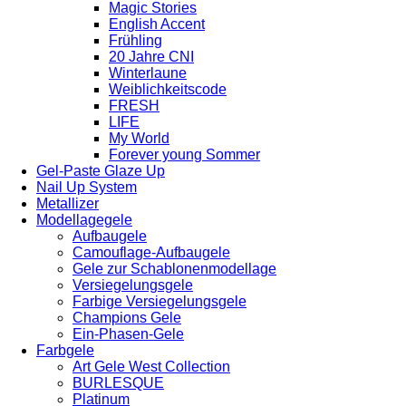
Magic Stories
English Accent
Frühling
20 Jahre CNI
Winterlaune
Weiblichkeitscode
FRESH
LIFE
My World
Forever young Sommer
Gel-Paste Glaze Up
Nail Up System
Metallizer
Modellagegele
Aufbaugele
Camouflage-Aufbaugele
Gele zur Schablonenmodellage
Versiegelungsgele
Farbige Versiegelungsgele
Champions Gele
Ein-Phasen-Gele
Farbgele
Art Gele West Collection
BURLESQUE
Platinum