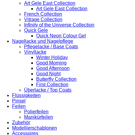
Art Gele East Collection
Art Gele East Collection
French Collection
Vitrage Collection
Infinity of the Universe Collection
Quick Gele
Quick Neon Colour Gel
Nagellacke und Nagelpflege
Pflegelacke / Base Coats
Vinyllacke
Winter Holiday
Good Morning
Good Afternoon
Good Night
Butterfly Collection
First Collection
Überlacke / Top Coats
Flüssigkeiten
Pinsel
Feilen
Polierfeilen
Manikürfeilen
Zubehör
Modellierschablonen
Accessoires