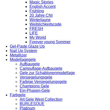
Magic Stories
English Accent
Frühling
20 Jahre CNI
Winterlaune
Weiblichkeitscode
FRESH
LIFE
My World
Forever young Sommer
Gel-Paste Glaze Up
Nail Up System
Metallizer
Modellagegele
Aufbaugele
Camouflage-Aufbaugele
Gele zur Schablonenmodellage
Versiegelungsgele
Farbige Versiegelungsgele
Champions Gele
Ein-Phasen-Gele
Farbgele
Art Gele West Collection
BURLESQUE
Platinum