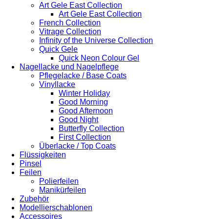
Art Gele East Collection
Art Gele East Collection
French Collection
Vitrage Collection
Infinity of the Universe Collection
Quick Gele
Quick Neon Colour Gel
Nagellacke und Nagelpflege
Pflegelacke / Base Coats
Vinyllacke
Winter Holiday
Good Morning
Good Afternoon
Good Night
Butterfly Collection
First Collection
Überlacke / Top Coats
Flüssigkeiten
Pinsel
Feilen
Polierfeilen
Manikürfeilen
Zubehör
Modellierschablonen
Accessoires