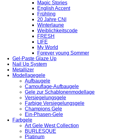
Magic Stories
English Accent
Frühling
20 Jahre CNI
Winterlaune
Weiblichkeitscode
FRESH
LIFE
My World
Forever young Sommer
Gel-Paste Glaze Up
Nail Up System
Metallizer
Modellagegele
Aufbaugele
Camouflage-Aufbaugele
Gele zur Schablonenmodellage
Versiegelungsgele
Farbige Versiegelungsgele
Champions Gele
Ein-Phasen-Gele
Farbgele
Art Gele West Collection
BURLESQUE
Platinum