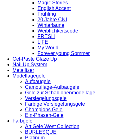
Magic Stories
English Accent
Frühling
20 Jahre CNI
Winterlaune
Weiblichkeitscode
FRESH
LIFE
My World
Forever young Sommer
Gel-Paste Glaze Up
Nail Up System
Metallizer
Modellagegele
Aufbaugele
Camouflage-Aufbaugele
Gele zur Schablonenmodellage
Versiegelungsgele
Farbige Versiegelungsgele
Champions Gele
Ein-Phasen-Gele
Farbgele
Art Gele West Collection
BURLESQUE
Platinum