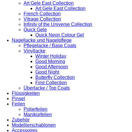
Art Gele East Collection
Art Gele East Collection
French Collection
Vitrage Collection
Infinity of the Universe Collection
Quick Gele
Quick Neon Colour Gel
Nagellacke und Nagelpflege
Pflegelacke / Base Coats
Vinyllacke
Winter Holiday
Good Morning
Good Afternoon
Good Night
Butterfly Collection
First Collection
Überlacke / Top Coats
Flüssigkeiten
Pinsel
Feilen
Polierfeilen
Manikürfeilen
Zubehör
Modellierschablonen
Accessoires