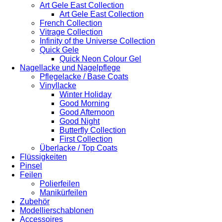
Art Gele East Collection
Art Gele East Collection
French Collection
Vitrage Collection
Infinity of the Universe Collection
Quick Gele
Quick Neon Colour Gel
Nagellacke und Nagelpflege
Pflegelacke / Base Coats
Vinyllacke
Winter Holiday
Good Morning
Good Afternoon
Good Night
Butterfly Collection
First Collection
Überlacke / Top Coats
Flüssigkeiten
Pinsel
Feilen
Polierfeilen
Manikürfeilen
Zubehör
Modellierschablonen
Accessoires