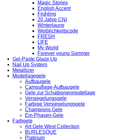
Magic Stories
English Accent
Frühling
20 Jahre CNI
Winterlaune
Weiblichkeitscode
FRESH
LIFE
My World
Forever young Sommer
Gel-Paste Glaze Up
Nail Up System
Metallizer
Modellagegele
Aufbaugele
Camouflage-Aufbaugele
Gele zur Schablonenmodellage
Versiegelungsgele
Farbige Versiegelungsgele
Champions Gele
Ein-Phasen-Gele
Farbgele
Art Gele West Collection
BURLESQUE
Platinum