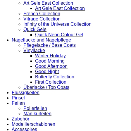
Art Gele East Collection
Art Gele East Collection
French Collection
Vitrage Collection
Infinity of the Universe Collection
Quick Gele
Quick Neon Colour Gel
Nagellacke und Nagelpflege
Pflegelacke / Base Coats
Vinyllacke
Winter Holiday
Good Morning
Good Afternoon
Good Night
Butterfly Collection
First Collection
Überlacke / Top Coats
Flüssigkeiten
Pinsel
Feilen
Polierfeilen
Manikürfeilen
Zubehör
Modellierschablonen
Accessoires