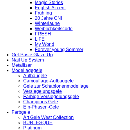
Magic Stories
English Accent
Frühling
20 Jahre CNI
Winterlaune
Weiblichkeitscode
FRESH
LIFE
My World
Forever young Sommer
Gel-Paste Glaze Up
Nail Up System
Metallizer
Modellagegele
Aufbaugele
Camouflage-Aufbaugele
Gele zur Schablonenmodellage
Versiegelungsgele
Farbige Versiegelungsgele
Champions Gele
Ein-Phasen-Gele
Farbgele
Art Gele West Collection
BURLESQUE
Platinum