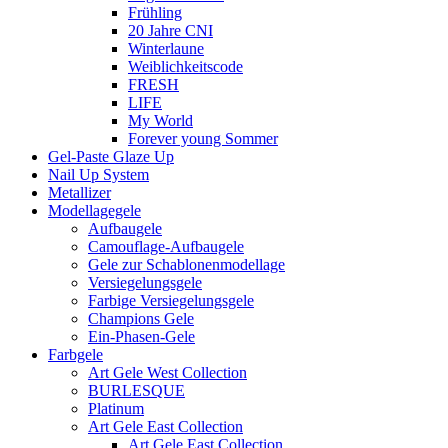
Frühling
20 Jahre CNI
Winterlaune
Weiblichkeitscode
FRESH
LIFE
My World
Forever young Sommer
Gel-Paste Glaze Up
Nail Up System
Metallizer
Modellagegele
Aufbaugele
Camouflage-Aufbaugele
Gele zur Schablonenmodellage
Versiegelungsgele
Farbige Versiegelungsgele
Champions Gele
Ein-Phasen-Gele
Farbgele
Art Gele West Collection
BURLESQUE
Platinum
Art Gele East Collection
Art Gele East Collection