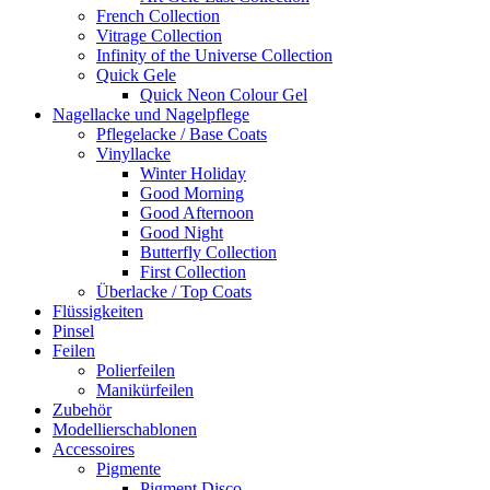
French Collection
Vitrage Collection
Infinity of the Universe Collection
Quick Gele
Quick Neon Colour Gel
Nagellacke und Nagelpflege
Pflegelacke / Base Coats
Vinyllacke
Winter Holiday
Good Morning
Good Afternoon
Good Night
Butterfly Collection
First Collection
Überlacke / Top Coats
Flüssigkeiten
Pinsel
Feilen
Polierfeilen
Manikürfeilen
Zubehör
Modellierschablonen
Accessoires
Pigmente
Pigment Disco