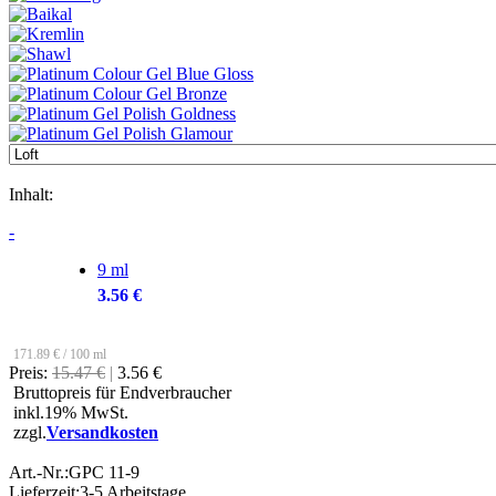
Inhalt:
-
9 ml
3.56 €
171.89 € / 100 ml
Preis:
15.47 €
|
3.56 €
Bruttopreis für Endverbraucher
inkl.19% MwSt.
zzgl.
Versandkosten
Art.-Nr.:
GPC 11-9
Lieferzeit:
3-5 Arbeitstage