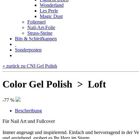
Wonderland
Les Perle
Magic Dust
Foliengel
Nail-Art-Folie
Strass-Steine
Bits & Schleifkappen
Sonderposten
« zurück zu CNI Gel Polish
Color Gel Polish > Loft
-77 %
Beschreibung
Für Nail Art und Fullcover
Immer angesagt und inspirierend. Einfach und hervorragend in der Ver
und anziehend, erobert es Ihr Herz im Sturm.