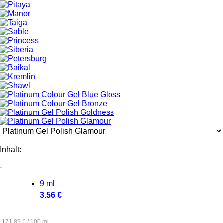
Inhalt:
-
9 ml
3.56 €
171.89 € / 100 ml