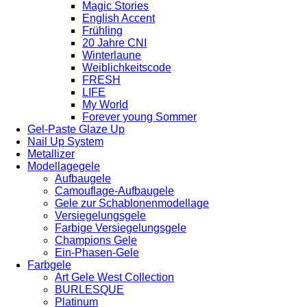
Magic Stories
English Accent
Frühling
20 Jahre CNI
Winterlaune
Weiblichkeitscode
FRESH
LIFE
My World
Forever young Sommer
Gel-Paste Glaze Up
Nail Up System
Metallizer
Modellagegele
Aufbaugele
Camouflage-Aufbaugele
Gele zur Schablonenmodellage
Versiegelungsgele
Farbige Versiegelungsgele
Champions Gele
Ein-Phasen-Gele
Farbgele
Art Gele West Collection
BURLESQUE
Platinum