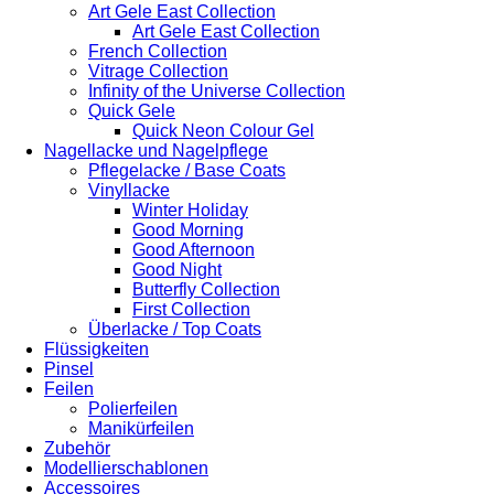
Art Gele East Collection
Art Gele East Collection
French Collection
Vitrage Collection
Infinity of the Universe Collection
Quick Gele
Quick Neon Colour Gel
Nagellacke und Nagelpflege
Pflegelacke / Base Coats
Vinyllacke
Winter Holiday
Good Morning
Good Afternoon
Good Night
Butterfly Collection
First Collection
Überlacke / Top Coats
Flüssigkeiten
Pinsel
Feilen
Polierfeilen
Manikürfeilen
Zubehör
Modellierschablonen
Accessoires