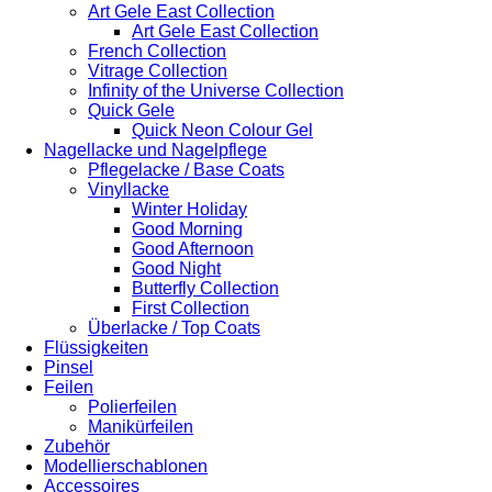
Art Gele East Collection
Art Gele East Collection
French Collection
Vitrage Collection
Infinity of the Universe Collection
Quick Gele
Quick Neon Colour Gel
Nagellacke und Nagelpflege
Pflegelacke / Base Coats
Vinyllacke
Winter Holiday
Good Morning
Good Afternoon
Good Night
Butterfly Collection
First Collection
Überlacke / Top Coats
Flüssigkeiten
Pinsel
Feilen
Polierfeilen
Manikürfeilen
Zubehör
Modellierschablonen
Accessoires