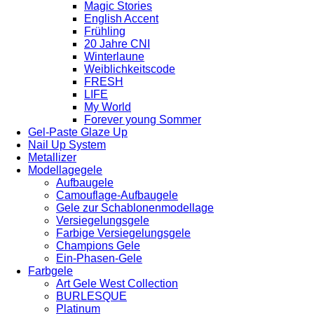
Magic Stories
English Accent
Frühling
20 Jahre CNI
Winterlaune
Weiblichkeitscode
FRESH
LIFE
My World
Forever young Sommer
Gel-Paste Glaze Up
Nail Up System
Metallizer
Modellagegele
Aufbaugele
Camouflage-Aufbaugele
Gele zur Schablonenmodellage
Versiegelungsgele
Farbige Versiegelungsgele
Champions Gele
Ein-Phasen-Gele
Farbgele
Art Gele West Collection
BURLESQUE
Platinum