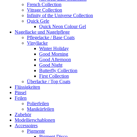
French Collection
Vitrage Collection
Infinity of the Universe Collection
Quick Gele
Quick Neon Colour Gel
Nagellacke und Nagelpflege
Pflegelacke / Base Coats
Vinyllacke
Winter Holiday
Good Morning
Good Afternoon
Good Night
Butterfly Collection
First Collection
Überlacke / Top Coats
Flüssigkeiten
Pinsel
Feilen
Polierfeilen
Manikürfeilen
Zubehör
Modellierschablonen
Accessoires
Pigmente
Pigment Disco