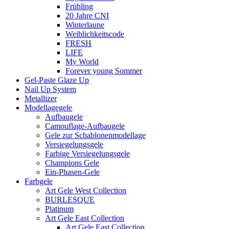
Frühling
20 Jahre CNI
Winterlaune
Weiblichkeitscode
FRESH
LIFE
My World
Forever young Sommer
Gel-Paste Glaze Up
Nail Up System
Metallizer
Modellagegele
Aufbaugele
Camouflage-Aufbaugele
Gele zur Schablonenmodellage
Versiegelungsgele
Farbige Versiegelungsgele
Champions Gele
Ein-Phasen-Gele
Farbgele
Art Gele West Collection
BURLESQUE
Platinum
Art Gele East Collection
Art Gele East Collection