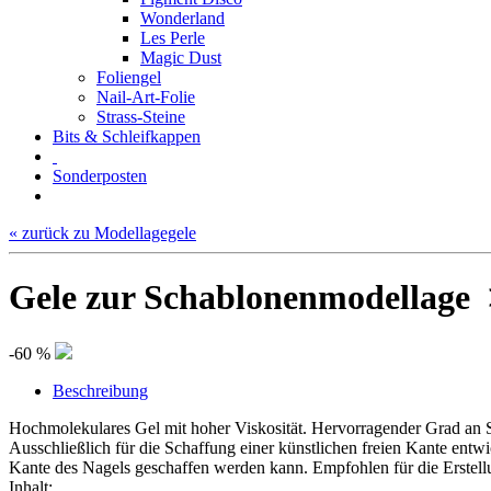
Wonderland
Les Perle
Magic Dust
Foliengel
Nail-Art-Folie
Strass-Steine
Bits & Schleifkappen
Sonderposten
« zurück zu Modellagegele
Gele zur Schablonenmodellage 
-60 %
Beschreibung
Hochmolekulares Gel mit hoher Viskosität. Hervorragender Grad an S
Ausschließlich für die Schaffung einer künstlichen freien Kante entw
Kante des Nagels geschaffen werden kann. Empfohlen für die Erstel
Inhalt: