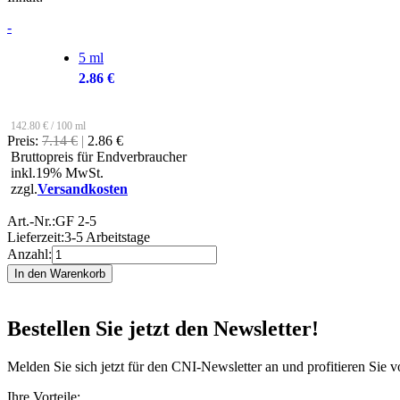
-
5 ml
2.86 €
142.80 € / 100 ml
Preis:
7.14 €
|
2.86 €
Bruttopreis für Endverbraucher
inkl.19% MwSt.
zzgl.
Versandkosten
Art.-Nr.:
GF 2-5
Lieferzeit:
3-5 Arbeitstage
Anzahl:
Bestellen Sie jetzt den Newsletter!
Melden Sie sich jetzt für den CNI-Newsletter an und profitieren Sie 
Ihre Vorteile: