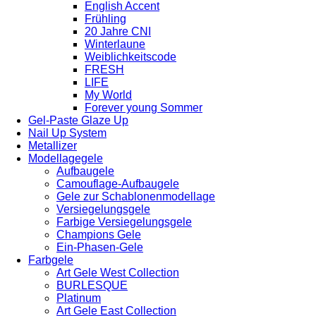
English Accent
Frühling
20 Jahre CNI
Winterlaune
Weiblichkeitscode
FRESH
LIFE
My World
Forever young Sommer
Gel-Paste Glaze Up
Nail Up System
Metallizer
Modellagegele
Aufbaugele
Camouflage-Aufbaugele
Gele zur Schablonenmodellage
Versiegelungsgele
Farbige Versiegelungsgele
Champions Gele
Ein-Phasen-Gele
Farbgele
Art Gele West Collection
BURLESQUE
Platinum
Art Gele East Collection