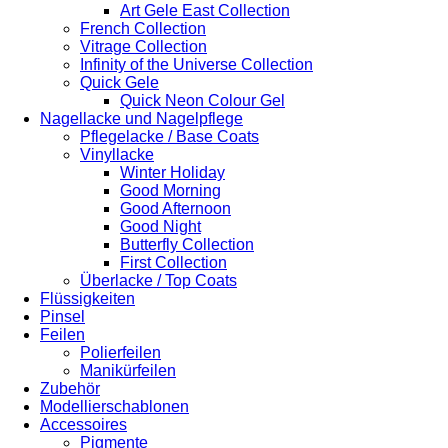
Art Gele East Collection
French Collection
Vitrage Collection
Infinity of the Universe Collection
Quick Gele
Quick Neon Colour Gel
Nagellacke und Nagelpflege
Pflegelacke / Base Coats
Vinyllacke
Winter Holiday
Good Morning
Good Afternoon
Good Night
Butterfly Collection
First Collection
Überlacke / Top Coats
Flüssigkeiten
Pinsel
Feilen
Polierfeilen
Manikürfeilen
Zubehör
Modellierschablonen
Accessoires
Pigmente