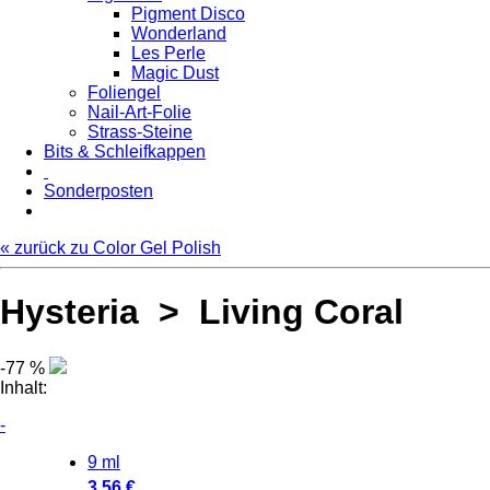
Pigment Disco
Wonderland
Les Perle
Magic Dust
Foliengel
Nail-Art-Folie
Strass-Steine
Bits & Schleifkappen
Sonderposten
« zurück zu Color Gel Polish
Hysteria > Living Coral
-77 %
Inhalt:
-
9 ml
3.56 €