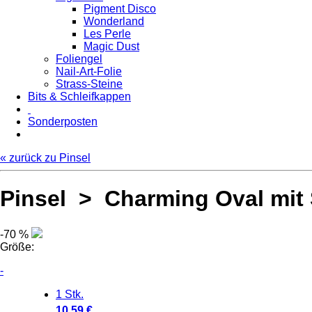
Pigment Disco
Wonderland
Les Perle
Magic Dust
Foliengel
Nail-Art-Folie
Strass-Steine
Bits & Schleifkappen
Sonderposten
« zurück zu Pinsel
Pinsel > Charming Oval mit 
-70 %
Größe:
-
1 Stk.
10.59 €