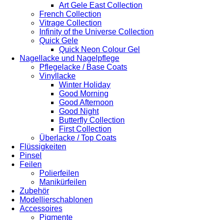
Art Gele East Collection
French Collection
Vitrage Collection
Infinity of the Universe Collection
Quick Gele
Quick Neon Colour Gel
Nagellacke und Nagelpflege
Pflegelacke / Base Coats
Vinyllacke
Winter Holiday
Good Morning
Good Afternoon
Good Night
Butterfly Collection
First Collection
Überlacke / Top Coats
Flüssigkeiten
Pinsel
Feilen
Polierfeilen
Manikürfeilen
Zubehör
Modellierschablonen
Accessoires
Pigmente