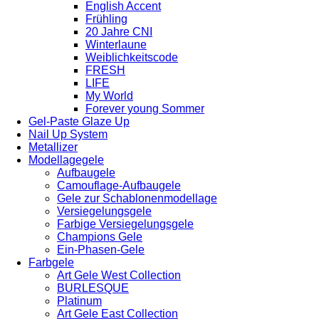
English Accent
Frühling
20 Jahre CNI
Winterlaune
Weiblichkeitscode
FRESH
LIFE
My World
Forever young Sommer
Gel-Paste Glaze Up
Nail Up System
Metallizer
Modellagegele
Aufbaugele
Camouflage-Aufbaugele
Gele zur Schablonenmodellage
Versiegelungsgele
Farbige Versiegelungsgele
Champions Gele
Ein-Phasen-Gele
Farbgele
Art Gele West Collection
BURLESQUE
Platinum
Art Gele East Collection