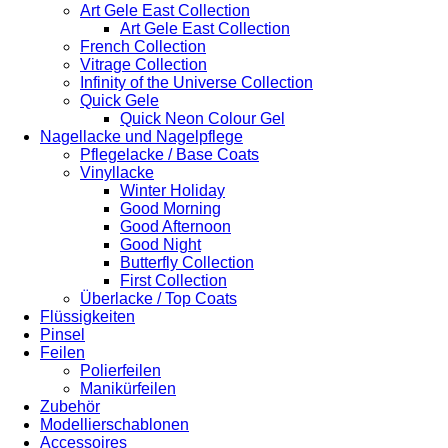
Art Gele East Collection
Art Gele East Collection
French Collection
Vitrage Collection
Infinity of the Universe Collection
Quick Gele
Quick Neon Colour Gel
Nagellacke und Nagelpflege
Pflegelacke / Base Coats
Vinyllacke
Winter Holiday
Good Morning
Good Afternoon
Good Night
Butterfly Collection
First Collection
Überlacke / Top Coats
Flüssigkeiten
Pinsel
Feilen
Polierfeilen
Manikürfeilen
Zubehör
Modellierschablonen
Accessoires