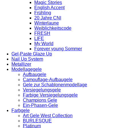
Magic Stories
English Accent
Frühling
20 Jahre CNI
Winterlaune
Weiblichkeitscode
FRESH
LIFE
My World
Forever young Sommer
Gel-Paste Glaze Up
Nail Up System
Metallizer
Modellagegele
Aufbaugele
Camouflage-Aufbaugele
Gele zur Schablonenmodellage
Versiegelungsgele
Farbige Versiegelungsgele
Champions Gele
Ein-Phasen-Gele
Farbgele
Art Gele West Collection
BURLESQUE
Platinum