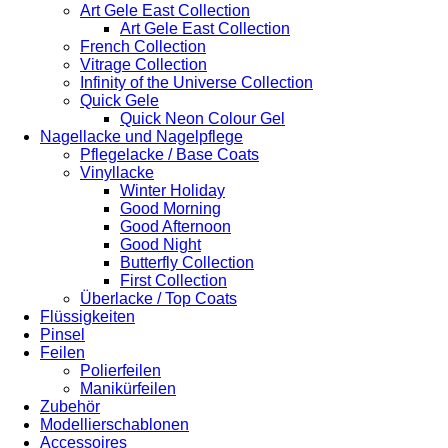
Art Gele East Collection
Art Gele East Collection
French Collection
Vitrage Collection
Infinity of the Universe Collection
Quick Gele
Quick Neon Colour Gel
Nagellacke und Nagelpflege
Pflegelacke / Base Coats
Vinyllacke
Winter Holiday
Good Morning
Good Afternoon
Good Night
Butterfly Collection
First Collection
Überlacke / Top Coats
Flüssigkeiten
Pinsel
Feilen
Polierfeilen
Manikürfeilen
Zubehör
Modellierschablonen
Accessoires