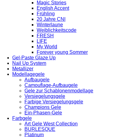
Magic Stories
English Accent
Frühling
20 Jahre CNI
Winterlaune
Weiblichkeitscode
FRESH
LIFE
My World
Forever young Sommer
Gel-Paste Glaze Up
Nail Up System
Metallizer
Modellagegele
Aufbaugele
Camouflage-Aufbaugele
Gele zur Schablonenmodellage
Versiegelungsgele
Farbige Versiegelungsgele
Champions Gele
Ein-Phasen-Gele
Farbgele
Art Gele West Collection
BURLESQUE
Platinum