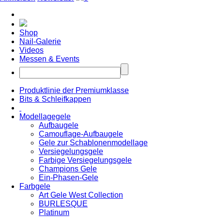
Shop
Nail-Galerie
Videos
Messen & Events
Produktlinie der Premiumklasse
Bits & Schleifkappen
Modellagegele
Aufbaugele
Camouflage-Aufbaugele
Gele zur Schablonenmodellage
Versiegelungsgele
Farbige Versiegelungsgele
Champions Gele
Ein-Phasen-Gele
Farbgele
Art Gele West Collection
BURLESQUE
Platinum