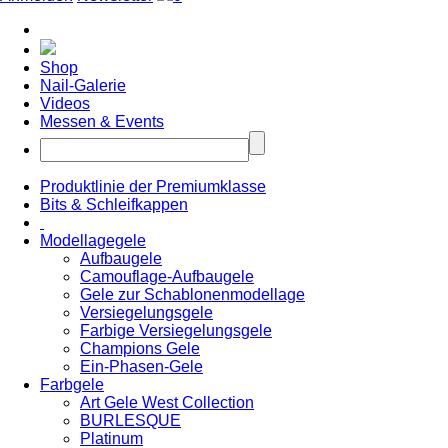
Shop
Nail-Galerie
Videos
Messen & Events
Produktlinie der Premiumklasse
Bits & Schleifkappen
Modellagegele
Aufbaugele
Camouflage-Aufbaugele
Gele zur Schablonenmodellage
Versiegelungsgele
Farbige Versiegelungsgele
Champions Gele
Ein-Phasen-Gele
Farbgele
Art Gele West Collection
BURLESQUE
Platinum