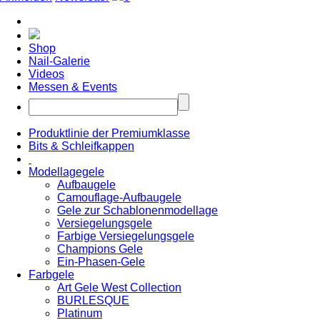
Shop
Nail-Galerie
Videos
Messen & Events
Produktlinie der Premiumklasse
Bits & Schleifkappen
Modellagegele
Aufbaugele
Camouflage-Aufbaugele
Gele zur Schablonenmodellage
Versiegelungsgele
Farbige Versiegelungsgele
Champions Gele
Ein-Phasen-Gele
Farbgele
Art Gele West Collection
BURLESQUE
Platinum