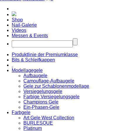
Shop
Nail-Galerie
Videos
Messen & Events
Produktlinie der Premiumklasse
Bits & Schleifkappen
Modellagegele
Aufbaugele
Camouflage-Aufbaugele
Gele zur Schablonenmodellage
Versiegelungsgele
Farbige Versiegelungsgele
Champions Gele
Ein-Phasen-Gele
Farbgele
Art Gele West Collection
BURLESQUE
Platinum