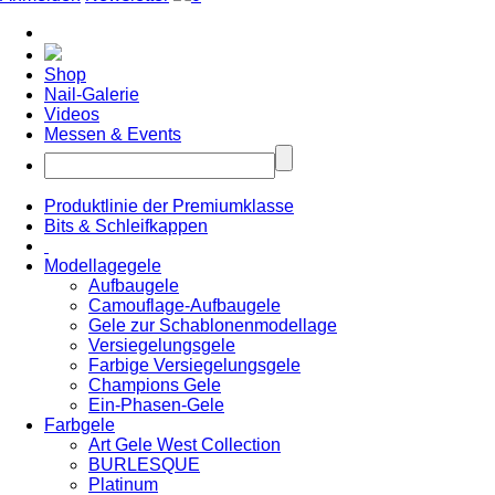
Shop
Nail-Galerie
Videos
Messen & Events
Produktlinie der Premiumklasse
Bits & Schleifkappen
Modellagegele
Aufbaugele
Camouflage-Aufbaugele
Gele zur Schablonenmodellage
Versiegelungsgele
Farbige Versiegelungsgele
Champions Gele
Ein-Phasen-Gele
Farbgele
Art Gele West Collection
BURLESQUE
Platinum