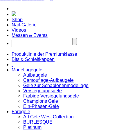
Shop
Nail-Galerie
Videos
Messen & Events
Produktlinie der Premiumklasse
Bits & Schleifkappen
Modellagegele
Aufbaugele
Camouflage-Aufbaugele
Gele zur Schablonenmodellage
Versiegelungsgele
Farbige Versiegelungsgele
Champions Gele
Ein-Phasen-Gele
Farbgele
Art Gele West Collection
BURLESQUE
Platinum