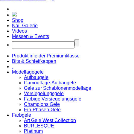
Shop
Nail-Galerie
Videos
Messen & Events
Produktlinie der Premiumklasse
Bits & Schleifkappen
Modellagegele
Aufbaugele
Camouflage-Aufbaugele
Gele zur Schablonenmodellage
Versiegelungsgele
Farbige Versiegelungsgele
Champions Gele
Ein-Phasen-Gele
Farbgele
Art Gele West Collection
BURLESQUE
Platinum