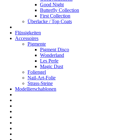
Good Night
Butterfly Collection
First Collection
Überlacke / Top Coats
Flüssigkeiten
Accessoires
Pigmente
Pigment Disco
Wonderland
Les Perle
Magic Dust
Foliengel
Nail-Art-Folie
Strass-Steine
Modellierschablonen