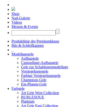
Shop
Nail-Galerie
Videos
Messen & Events
Produktlinie der Premiumklasse
Bits & Schleifkappen
Modellagegele
Aufbaugele
Camouflage-Aufbaugele
Gele zur Schablonenmodellage
Versiegelungsgele
Farbige Versiegelungsgele
Champions Gele
Ein-Phasen-Gele
Farbgele
Art Gele West Collection
BURLESQUE
Platinum
Art Gele East Collection