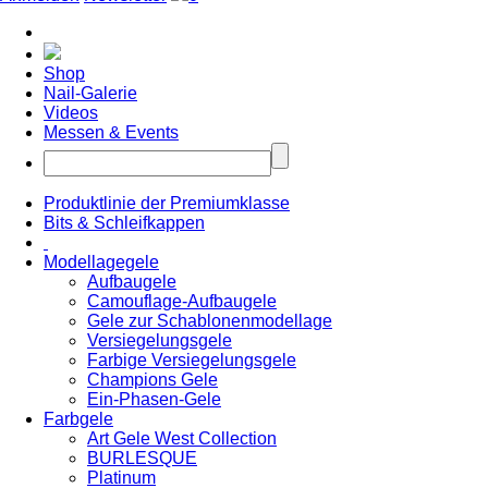
Shop
Nail-Galerie
Videos
Messen & Events
Produktlinie der Premiumklasse
Bits & Schleifkappen
Modellagegele
Aufbaugele
Camouflage-Aufbaugele
Gele zur Schablonenmodellage
Versiegelungsgele
Farbige Versiegelungsgele
Champions Gele
Ein-Phasen-Gele
Farbgele
Art Gele West Collection
BURLESQUE
Platinum