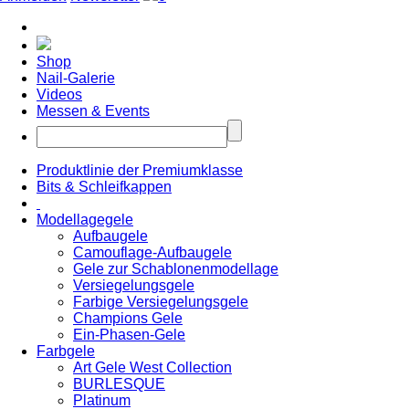
Shop
Nail-Galerie
Videos
Messen & Events
Produktlinie der Premiumklasse
Bits & Schleifkappen
Modellagegele
Aufbaugele
Camouflage-Aufbaugele
Gele zur Schablonenmodellage
Versiegelungsgele
Farbige Versiegelungsgele
Champions Gele
Ein-Phasen-Gele
Farbgele
Art Gele West Collection
BURLESQUE
Platinum