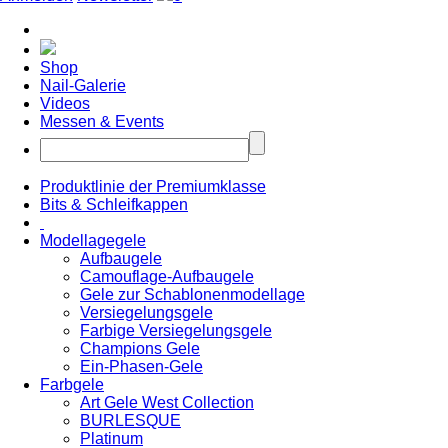
Shop
Nail-Galerie
Videos
Messen & Events
Produktlinie der Premiumklasse
Bits & Schleifkappen
Modellagegele
Aufbaugele
Camouflage-Aufbaugele
Gele zur Schablonenmodellage
Versiegelungsgele
Farbige Versiegelungsgele
Champions Gele
Ein-Phasen-Gele
Farbgele
Art Gele West Collection
BURLESQUE
Platinum