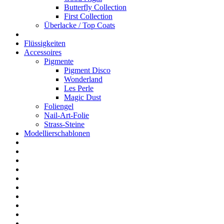
Butterfly Collection
First Collection
Überlacke / Top Coats
Flüssigkeiten
Accessoires
Pigmente
Pigment Disco
Wonderland
Les Perle
Magic Dust
Foliengel
Nail-Art-Folie
Strass-Steine
Modellierschablonen