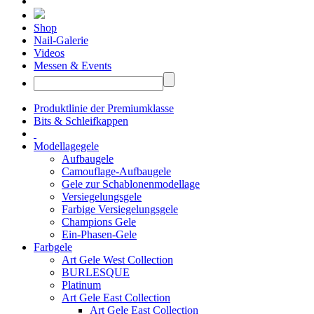
Shop
Nail-Galerie
Videos
Messen & Events
Produktlinie der Premiumklasse
Bits & Schleifkappen
Modellagegele
Aufbaugele
Camouflage-Aufbaugele
Gele zur Schablonenmodellage
Versiegelungsgele
Farbige Versiegelungsgele
Champions Gele
Ein-Phasen-Gele
Farbgele
Art Gele West Collection
BURLESQUE
Platinum
Art Gele East Collection
Art Gele East Collection