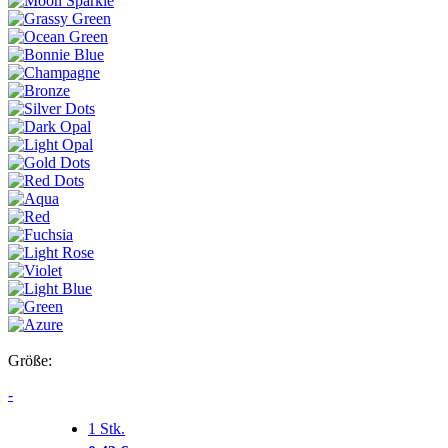
Größe:
-
1 Stk.