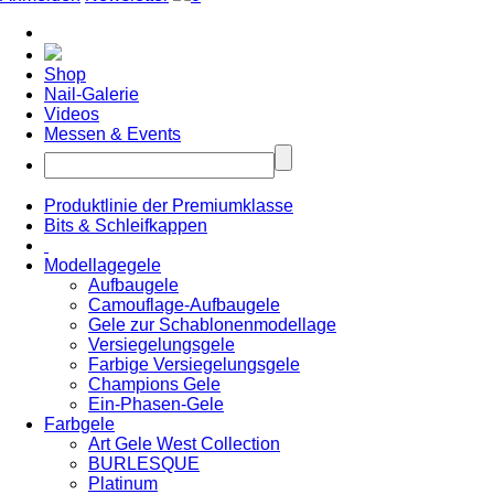
Shop
Nail-Galerie
Videos
Messen & Events
Produktlinie der Premiumklasse
Bits & Schleifkappen
Modellagegele
Aufbaugele
Camouflage-Aufbaugele
Gele zur Schablonenmodellage
Versiegelungsgele
Farbige Versiegelungsgele
Champions Gele
Ein-Phasen-Gele
Farbgele
Art Gele West Collection
BURLESQUE
Platinum