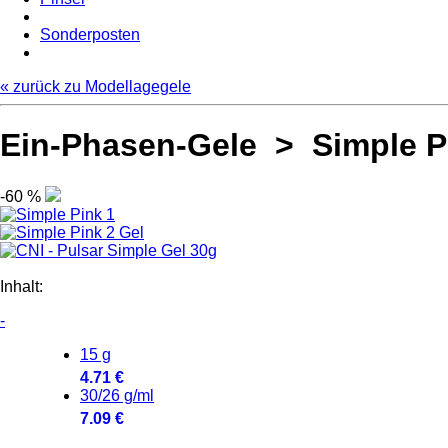
Sonderposten
« zurück zu Modellagegele
Ein-Phasen-Gele > Simple P
-60 %
Inhalt:
-
15 g
4.71 €
30/26 g/ml
7.09 €