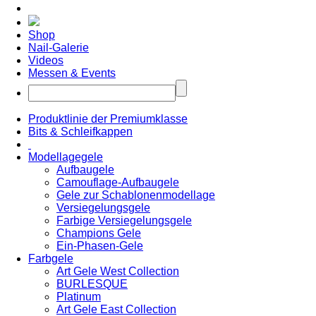
Shop
Nail-Galerie
Videos
Messen & Events
Produktlinie der Premiumklasse
Bits & Schleifkappen
Modellagegele
Aufbaugele
Camouflage-Aufbaugele
Gele zur Schablonenmodellage
Versiegelungsgele
Farbige Versiegelungsgele
Champions Gele
Ein-Phasen-Gele
Farbgele
Art Gele West Collection
BURLESQUE
Platinum
Art Gele East Collection