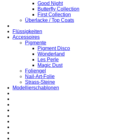
Good Night
Butterfly Collection
First Collection
Überlacke / Top Coats
Flüssigkeiten
Accessoires
Pigmente
Pigment Disco
Wonderland
Les Perle
Magic Dust
Foliengel
Nail-Art-Folie
Strass-Steine
Modellierschablonen