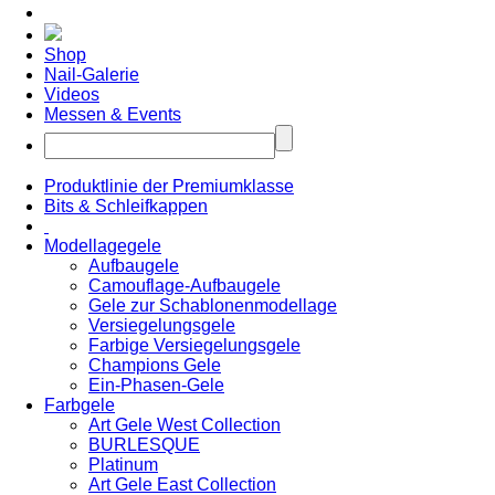
Shop
Nail-Galerie
Videos
Messen & Events
Produktlinie der Premiumklasse
Bits & Schleifkappen
Modellagegele
Aufbaugele
Camouflage-Aufbaugele
Gele zur Schablonenmodellage
Versiegelungsgele
Farbige Versiegelungsgele
Champions Gele
Ein-Phasen-Gele
Farbgele
Art Gele West Collection
BURLESQUE
Platinum
Art Gele East Collection