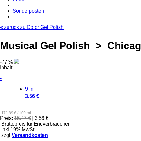
Sonderposten
« zurück zu Color Gel Polish
Musical Gel Polish > Chica
-77 %
Inhalt:
-
9 ml
3.56 €
171.89 € / 100 ml
Preis:
15.47 €
|
3.56 €
Bruttopreis für Endverbraucher
inkl.19% MwSt.
zzgl.
Versandkosten