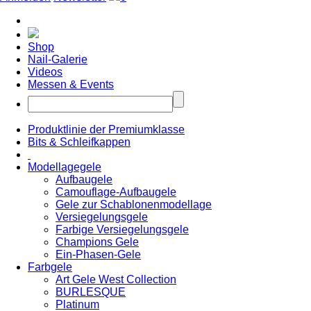
Shop
Nail-Galerie
Videos
Messen & Events
Produktlinie der Premiumklasse
Bits & Schleifkappen
Modellagegele
Aufbaugele
Camouflage-Aufbaugele
Gele zur Schablonenmodellage
Versiegelungsgele
Farbige Versiegelungsgele
Champions Gele
Ein-Phasen-Gele
Farbgele
Art Gele West Collection
BURLESQUE
Platinum