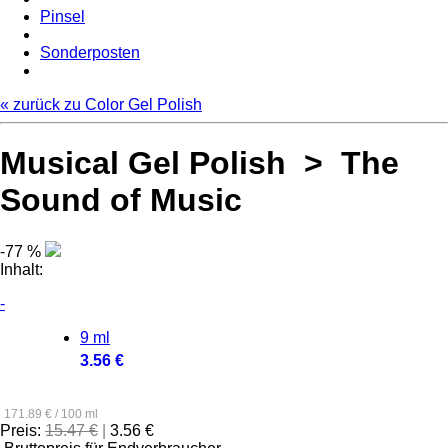
Pinsel
Sonderposten
« zurück zu Color Gel Polish
Musical Gel Polish > The
Sound of Music
-77 %
Inhalt:
-
9 ml
3.56 €
171.89 € / 100 ml
Preis:
15.47 €
|
3.56 €