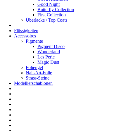
Good Night
Butterfly Collection
First Collection
Überlacke / Top Coats
Flüssigkeiten
Accessoires
Pigmente
Pigment Disco
Wonderland
Les Perle
Magic Dust
Foliengel
Nail-Art-Folie
Strass-Steine
Modellierschablonen