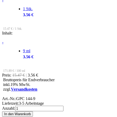
1 Stk.
3.56 €
15.47 € / 1 Stk.
Inhalt:
-
9 ml
3.56 €
171.89 € / 100 ml
Preis:
15.47 €
|
3.56 €
Bruttopreis für Endverbraucher
inkl.19% MwSt.
zzgl.
Versandkosten
Art.-Nr.:
GPC 144-9
Lieferzeit:
3-5 Arbeitstage
Anzahl: