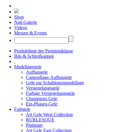
Shop
Nail-Galerie
Videos
Messen & Events
Produktlinie der Premiumklasse
Bits & Schleifkappen
Modellagegele
Aufbaugele
Camouflage-Aufbaugele
Gele zur Schablonenmodellage
Versiegelungsgele
Farbige Versiegelungsgele
Champions Gele
Ein-Phasen-Gele
Farbgele
Art Gele West Collection
BURLESQUE
Platinum
Art Gele East Collection