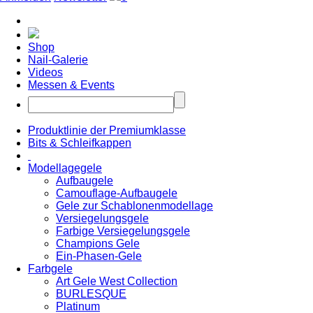
Shop
Nail-Galerie
Videos
Messen & Events
Produktlinie der Premiumklasse
Bits & Schleifkappen
Modellagegele
Aufbaugele
Camouflage-Aufbaugele
Gele zur Schablonenmodellage
Versiegelungsgele
Farbige Versiegelungsgele
Champions Gele
Ein-Phasen-Gele
Farbgele
Art Gele West Collection
BURLESQUE
Platinum