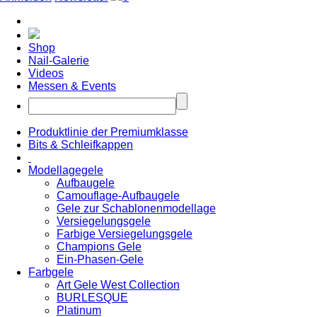
Shop
Nail-Galerie
Videos
Messen & Events
Produktlinie der Premiumklasse
Bits & Schleifkappen
Modellagegele
Aufbaugele
Camouflage-Aufbaugele
Gele zur Schablonenmodellage
Versiegelungsgele
Farbige Versiegelungsgele
Champions Gele
Ein-Phasen-Gele
Farbgele
Art Gele West Collection
BURLESQUE
Platinum