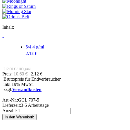
Inhalt:
-
5/4,4 g/ml
2.12 €
212.00 € / 100 g/ml
Preis:
10.60 €
|
2.12 €
Bruttopreis für Endverbraucher
inkl.19% MwSt.
zzgl.
Versandkosten
Art.-Nr.:
GCL 707-5
Lieferzeit:
3-5 Arbeitstage
Anzahl: