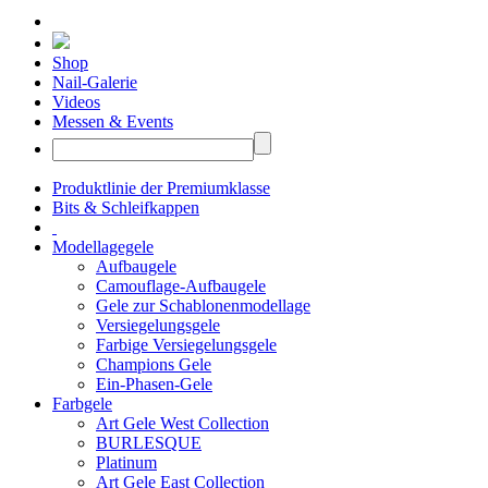
Shop
Nail-Galerie
Videos
Messen & Events
Produktlinie der Premiumklasse
Bits & Schleifkappen
Modellagegele
Aufbaugele
Camouflage-Aufbaugele
Gele zur Schablonenmodellage
Versiegelungsgele
Farbige Versiegelungsgele
Champions Gele
Ein-Phasen-Gele
Farbgele
Art Gele West Collection
BURLESQUE
Platinum
Art Gele East Collection