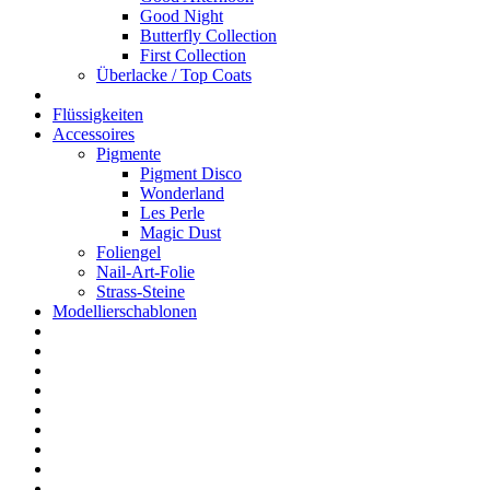
Good Night
Butterfly Collection
First Collection
Überlacke / Top Coats
Flüssigkeiten
Accessoires
Pigmente
Pigment Disco
Wonderland
Les Perle
Magic Dust
Foliengel
Nail-Art-Folie
Strass-Steine
Modellierschablonen