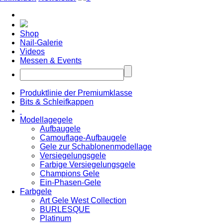
Shop
Nail-Galerie
Videos
Messen & Events
Produktlinie der Premiumklasse
Bits & Schleifkappen
Modellagegele
Aufbaugele
Camouflage-Aufbaugele
Gele zur Schablonenmodellage
Versiegelungsgele
Farbige Versiegelungsgele
Champions Gele
Ein-Phasen-Gele
Farbgele
Art Gele West Collection
BURLESQUE
Platinum