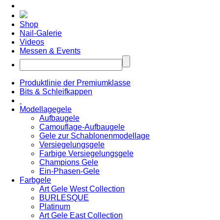
Shop
Nail-Galerie
Videos
Messen & Events
Produktlinie der Premiumklasse
Bits & Schleifkappen
Modellagegele
Aufbaugele
Camouflage-Aufbaugele
Gele zur Schablonenmodellage
Versiegelungsgele
Farbige Versiegelungsgele
Champions Gele
Ein-Phasen-Gele
Farbgele
Art Gele West Collection
BURLESQUE
Platinum
Art Gele East Collection