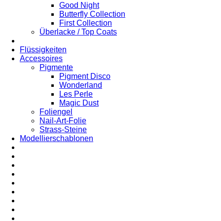
Good Night
Butterfly Collection
First Collection
Überlacke / Top Coats
Flüssigkeiten
Accessoires
Pigmente
Pigment Disco
Wonderland
Les Perle
Magic Dust
Foliengel
Nail-Art-Folie
Strass-Steine
Modellierschablonen