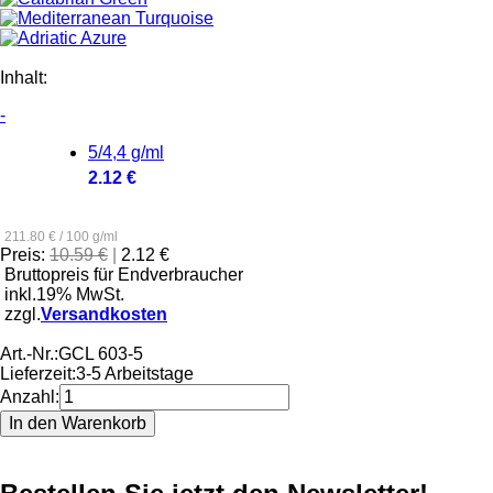
Inhalt:
-
5/4,4 g/ml
2.12 €
211.80 € / 100 g/ml
Preis:
10.59 €
|
2.12 €
Bruttopreis für Endverbraucher
inkl.19% MwSt.
zzgl.
Versandkosten
Art.-Nr.:
GCL 603-5
Lieferzeit:
3-5 Arbeitstage
Anzahl: